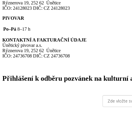
Rýznerova 19, 252 62 Únětice
IČO
: 24128023
DIČ
:
CZ
24128023
PIVOVAR
Po–Pá
8–17 h
KONTAKTNÍ
A
FAKTURAČNÍ
ÚDAJE
Únětický pivovar a.s.
Rýznerova 19, 252 62 Únětice
IČO
: 24736708
DIČ
:
CZ
24736708
Přihlášení k odběru pozvánek na kulturní 
odesláním form