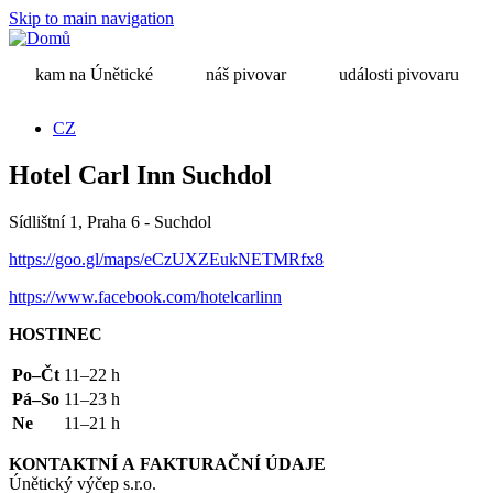
Skip to main navigation
kam na Únětické
náš pivovar
události pivovaru
CZ
Hotel Carl Inn Suchdol
Sídlištní 1, Praha 6 - Suchdol
https://goo.gl/maps/eCzUXZEukNETMRfx8
https://www.facebook.com/hotelcarlinn
HOSTINEC
Po–Čt
11–22 h
Pá–So
11–23 h
Ne
11–21 h
KONTAKTNÍ
A
FAKTURAČNÍ
ÚDAJE
Únětický výčep s.r.o.