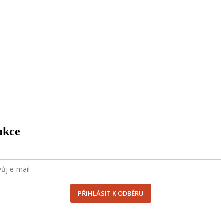
akce
PŘIHLÁSIT K ODBĚRU
uláře souhlasím se
zpracováním osobních údajů