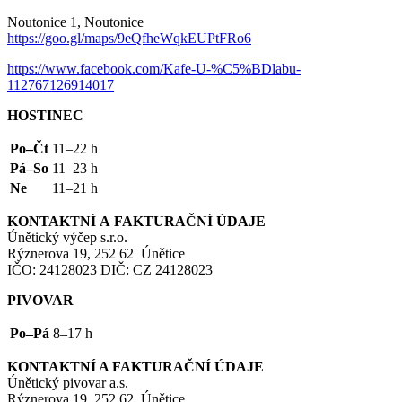
Noutonice 1, Noutonice
https://goo.gl/maps/9eQfheWqkEUPtFRo6
https://www.facebook.com/Kafe-U-%C5%BDlabu-
112767126914017
HOSTINEC
Po–Čt
11–22 h
Pá–So
11–23 h
Ne
11–21 h
KONTAKTNÍ
A
FAKTURAČNÍ
ÚDAJE
Únětický výčep s.r.o.
Rýznerova 19, 252 62 Únětice
IČO
: 24128023
DIČ
:
CZ
24128023
PIVOVAR
Po–Pá
8–17 h
KONTAKTNÍ
A
FAKTURAČNÍ
ÚDAJE
Únětický pivovar a.s.
Rýznerova 19, 252 62 Únětice