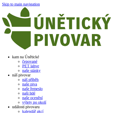
Skip to main navigation
kam na Únětické
čepované
PET lahve
naše stánky
náš pivovar
náš příběh
naše piva
naše řemeslo
naši lidé
naše ocenění
výlety po okolí
události pivovaru
kalendář akcí