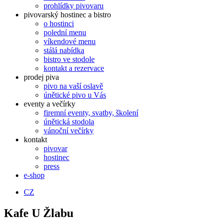
prohlídky pivovaru
pivovarský hostinec a bistro
o hostinci
polední menu
víkendové menu
stálá nabídka
bistro ve stodole
kontakt a rezervace
prodej piva
pivo na vaší oslavě
únětické pivo u Vás
eventy a večírky
firemní eventy, svatby, školení
únětická stodola
vánoční večírky
kontakt
pivovar
hostinec
press
e-shop
CZ
Kafe U Žlabu