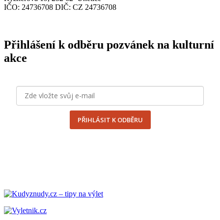
IČO
: 24736708
DIČ
:
CZ
24736708
Přihlášení k odběru pozvánek na kulturní
akce
PŘIHLÁSIT K ODBĚRU
odesláním formuláře souhlasím se
zpracováním osobních
údajů