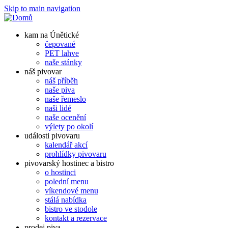
Skip to main navigation
kam na Únětické
čepované
PET lahve
naše stánky
náš pivovar
náš příběh
naše piva
naše řemeslo
naši lidé
naše ocenění
výlety po okolí
události pivovaru
kalendář akcí
prohlídky pivovaru
pivovarský hostinec a bistro
o hostinci
polední menu
víkendové menu
stálá nabídka
bistro ve stodole
kontakt a rezervace
prodej piva