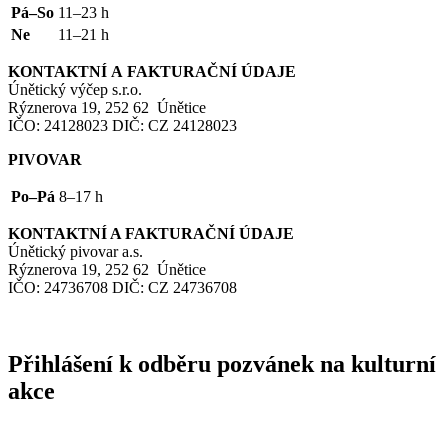
Pá–So
11–23 h
Ne
11–21 h
KONTAKTNÍ
A
FAKTURAČNÍ
ÚDAJE
Únětický výčep s.r.o.
Rýznerova 19, 252 62 Únětice
IČO
: 24128023
DIČ
:
CZ
24128023
PIVOVAR
Po–Pá
8–17 h
KONTAKTNÍ
A
FAKTURAČNÍ
ÚDAJE
Únětický pivovar a.s.
Rýznerova 19, 252 62 Únětice
IČO
: 24736708
DIČ
:
CZ
24736708
Přihlášení k odběru pozvánek na kulturní
akce