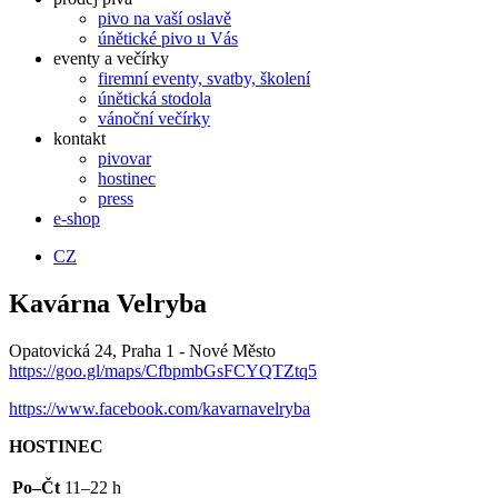
pivo na vaší oslavě
únětické pivo u Vás
eventy a večírky
firemní eventy, svatby, školení
únětická stodola
vánoční večírky
kontakt
pivovar
hostinec
press
e-shop
CZ
Kavárna Velryba
Opatovická 24, Praha 1 - Nové Město
https://goo.gl/maps/CfbpmbGsFCYQTZtq5
https://www.facebook.com/kavarnavelryba
HOSTINEC
Po–Čt
11–22 h