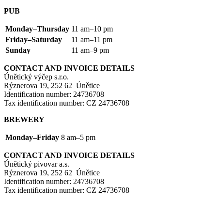
PUB
Monday–Thursday
11 am–10 pm
Friday–Saturday
11 am–11 pm
Sunday
11 am–9 pm
CONTACT
AND
INVOICE
DETAILS
Únětický výčep s.r.o.
Rýznerova 19, 252 62 Únětice
Identification number: 24736708
Tax identification number:
CZ
24736708
BREWERY
Monday–Friday
8 am–5 pm
CONTACT
AND
INVOICE
DETAILS
Únětický pivovar a.s.
Rýznerova 19, 252 62 Únětice
Identification number: 24736708
Tax identification number:
CZ
24736708