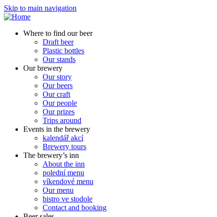
Skip to main navigation
Where to find our beer
Draft beer
Plastic bottles
Our stands
Our brewery
Our story
Our beers
Our craft
Our people
Our prizes
Trips around
Events in the brewery
kalendář akcí
Brewery tours
The brewery’s inn
About the inn
polední menu
víkendové menu
Our menu
bistro ve stodole
Contact and booking
Beer sales