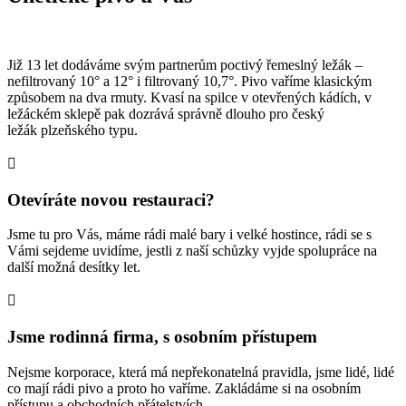
Již 13 let dodáváme svým partnerům poctivý řemeslný ležák –
nefiltrovaný 10° a 12° i filtrovaný 10,7°. Pivo vaříme klasickým
způsobem na dva rmuty. Kvasí na spilce v otevřených kádích, v
ležáckém sklepě pak dozrává správně dlouho pro český
ležák plzeňského typu.

Otevíráte novou restauraci?
Jsme tu pro Vás, máme rádi malé bary i velké hostince, rádi se s
Vámi sejdeme uvidíme, jestli z naší schůzky vyjde spolupráce na
další možná desítky let.

Jsme rodinná firma, s osobním přístupem
Nejsme korporace, která má nepřekonatelná pravidla, jsme lidé, lidé
co mají rádi pivo a proto ho vaříme. Zakládáme si na osobním
přístupu a obchodních přátelstvích.