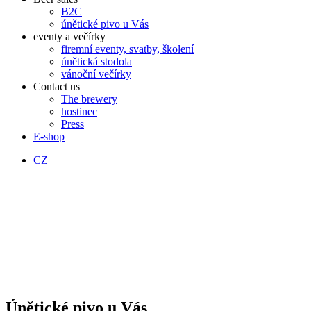
B2C
únětické pivo u Vás
eventy a večírky
firemní eventy, svatby, školení
únětická stodola
vánoční večírky
Contact us
The brewery
hostinec
Press
E-shop
CZ
Únětické pivo u Vás