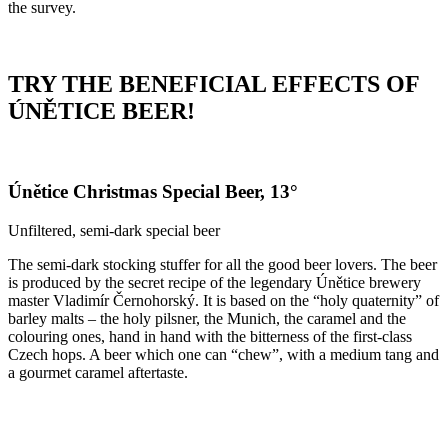
the survey.
TRY
THE
BENEFICIAL
EFFECTS
OF
ÚNĚTICE
BEER
!
Únětice Christmas Special Beer, 13°
Unfiltered, semi-dark special beer
The semi-dark stocking stuffer for all the good beer lovers. The beer
is produced by the secret recipe of the legendary Únětice brewery
master Vladimír Černohorský. It is based on the “holy quaternity” of
barley malts – the holy pilsner, the Munich, the caramel and the
colouring ones, hand in hand with the bitterness of the first-class
Czech hops. A beer which one can “chew”, with a medium tang and
a gourmet caramel aftertaste.