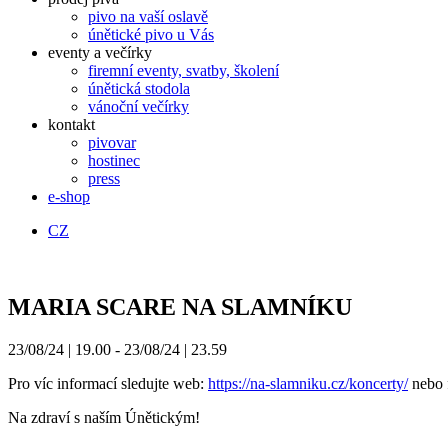
pivo na vaší oslavě
únětické pivo u Vás
eventy a večírky
firemní eventy, svatby, školení
únětická stodola
vánoční večírky
kontakt
pivovar
hostinec
press
e-shop
CZ
MARIA SCARE NA SLAMNÍKU
23/08/24 | 19.00
-
23/08/24 | 23.59
Pro víc informací sledujte web:
https://na-slamniku.cz/koncerty/
nebo 
Na zdraví s naším Únětickým!