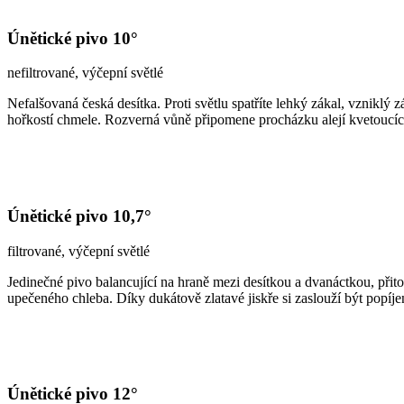
Únětické pivo 10°
nefiltrované, výčepní světlé
Nefalšovaná česká desítka. Proti světlu spatříte lehký zákal, vznikl
hořkostí chmele. Rozverná vůně připomene procházku alejí kvetoucích 
Únětické pivo 10,7°
filtrované, výčepní světlé
Jedinečné pivo balancující na hraně mezi desítkou a dvanáctkou, při
upečeného chleba. Díky dukátově zlatavé jiskře si zaslouží být popíj
Únětické pivo 12°