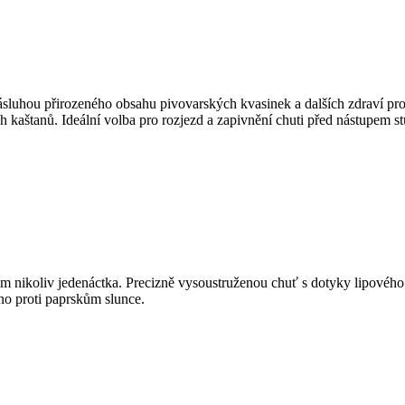
ý zásluhou přirozeného obsahu pivovarských kvasinek a dalších zdraví pr
kaštanů. Ideální volba pro rozjezd a zapivnění chuti před nástupem st
tom nikoliv jedenáctka. Precizně vysoustruženou chuť s dotyky lipovéh
eno proti paprskům slunce.