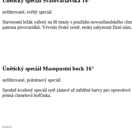
Únětický speciál Svatováclavská 14°
nefiltrované, světlý speciál
Slavnostní ležák vařený na tři rmuty s použitím novozélandského chm
patrona pivovarníků. Vévodo české země, nedej zahynouti žízní nám
Únětický speciál Masopustní bock 16°
nefiltrované, polotmavý speciál
Spodně kvašený speciál sytě zlatavé až měděné barvy pro opravdové 
jemná chmelová hořčinka.