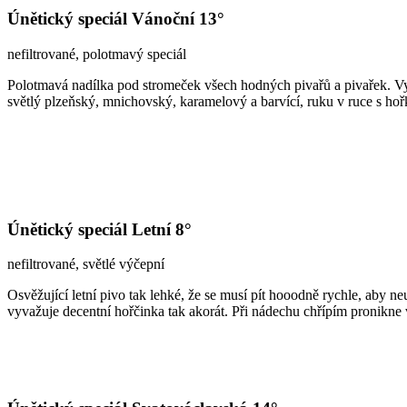
Únětický speciál Vánoční 13°
nefiltrované, polotmavý speciál
Polotmavá nadílka pod stromeček všech hodných pivařů a pivařek. Vy
světlý plzeňský, mnichovský, karamelový a barvící, ruku v ruce s hoř
Únětický speciál Letní 8°
nefiltrované, světlé výčepní
Osvěžující letní pivo tak lehké, že se musí pít hooodně rychle, aby
vyvažuje decentní hořčinka tak akorát. Při nádechu chřípím pronikne