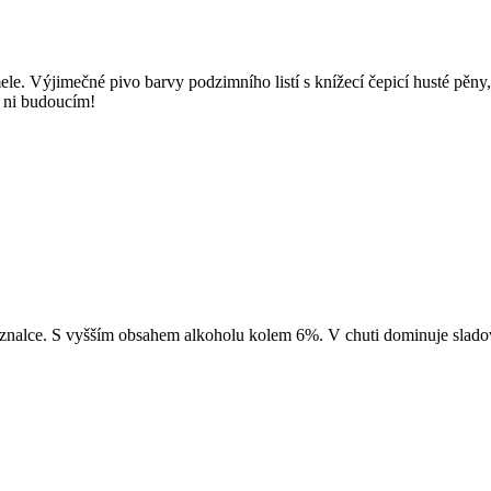
ele. Výjimečné pivo barvy podzimního listí s knížecí čepicí husté pě
, ni budoucím!
znalce. S vyšším obsahem alkoholu kolem 6%. V chuti dominuje sladov