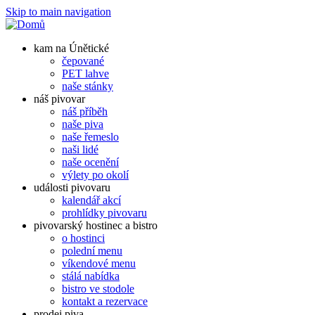
Skip to main navigation
kam na Únětické
čepované
PET lahve
naše stánky
náš pivovar
náš příběh
naše piva
naše řemeslo
naši lidé
naše ocenění
výlety po okolí
události pivovaru
kalendář akcí
prohlídky pivovaru
pivovarský hostinec a bistro
o hostinci
polední menu
víkendové menu
stálá nabídka
bistro ve stodole
kontakt a rezervace
prodej piva