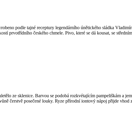
robeno podle tajné receptury legendárního únětického sládka Vladimír
kostí prvotřídního českého chmele. Pivo, které se dá kousat, se středn
 neuletělo ze sklenice. Barvou se podobá rozkvétajícím pampeliškám a 
 vůně čerstvě posečené louky. Ryze přírodní iontový nápoj přijde vhod