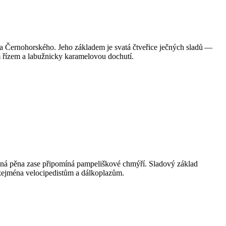
a Černohorského. Jeho základem je svatá čtveřice ječných sladů —
ím řízem a labužnicky karamelovou dochutí.
jemná pěna zase připomíná pampeliškové chmýří. Sladový základ
 zejména velocipedistům a dálkoplazům.