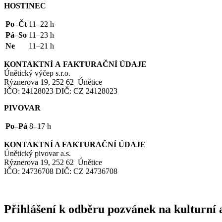
HOSTINEC
Po–Čt
11–22 h
Pá–So
11–23 h
Ne
11–21 h
KONTAKTNÍ
A
FAKTURAČNÍ
ÚDAJE
Únětický výčep s.r.o.
Rýznerova 19, 252 62 Únětice
IČO
: 24128023
DIČ
:
CZ
24128023
PIVOVAR
Po–Pá
8–17 h
KONTAKTNÍ
A
FAKTURAČNÍ
ÚDAJE
Únětický pivovar a.s.
Rýznerova 19, 252 62 Únětice
IČO
: 24736708
DIČ
:
CZ
24736708
Přihlášení k odběru pozvánek na kulturní 