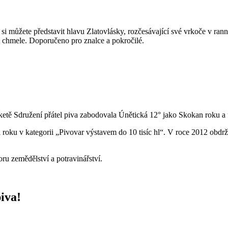
si můžete představit hlavu Zlatovlásky, rozčesávající své vrkoče v ran
chmele. Doporučeno pro znalce a pokročilé.
ketě Sdružení přátel piva zabodovala Únětická 12° jako Skokan roku a 
 roku v kategorii „Pivovar výstavem do 10 tisíc hl“. V roce 2012 obdr
ru zemědělství a potravinářství.
iva!