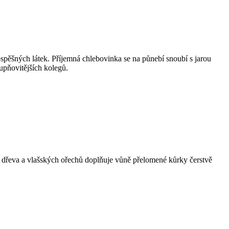
ospěšných látek. Příjemná chlebovinka se na půnebí snoubí s jarou
upňovitějších kolegů.
o dřeva a vlašských ořechů doplňuje vůně přelomené kůrky čerstvě