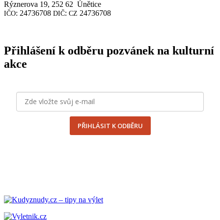
Rýznerova 19, 252 62 Únětice
: 24736708
:
24736708
IČO
DIČ
CZ
Přihlášení k odběru pozvánek na kulturní
akce
PŘIHLÁSIT K ODBĚRU
odesláním formuláře souhlasím se
zpracováním osobních
údajů