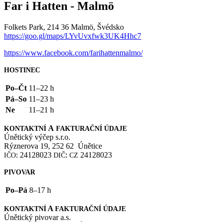
Far i Hatten - Malmö
Folkets Park, 214 36 Malmö, Švédsko
https://goo.gl/maps/LYvUvxfwk3UK4Hhc7
https://www.facebook.com/farihattenmalmo/
HOSTINEC
Po–Čt
11–22 h
Pá–So
11–23 h
Ne
11–21 h
A
KONTAKTNÍ
FAKTURAČNÍ
ÚDAJE
Únětický výčep s.r.o.
Rýznerova 19, 252 62 Únětice
: 24128023
:
24128023
IČO
DIČ
CZ
PIVOVAR
Po–Pá
8–17 h
A
KONTAKTNÍ
FAKTURAČNÍ
ÚDAJE
Únětický pivovar a.s.