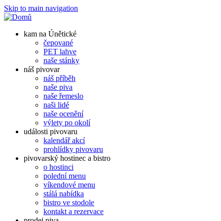
Skip to main navigation
kam na Únětické
čepované
PET lahve
naše stánky
náš pivovar
náš příběh
naše piva
naše řemeslo
naši lidé
naše ocenění
výlety po okolí
události pivovaru
kalendář akcí
prohlídky pivovaru
pivovarský hostinec a bistro
o hostinci
polední menu
víkendové menu
stálá nabídka
bistro ve stodole
kontakt a rezervace
prodej piva