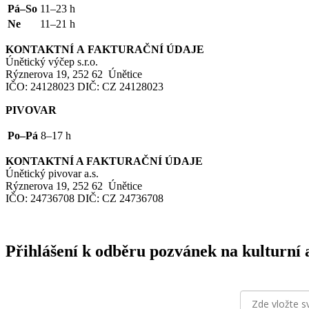
Pá–So
11–23 h
Ne
11–21 h
KONTAKTNÍ
A
FAKTURAČNÍ
ÚDAJE
Únětický výčep s.r.o.
Rýznerova 19, 252 62 Únětice
IČO
: 24128023
DIČ
:
CZ
24128023
PIVOVAR
Po–Pá
8–17 h
KONTAKTNÍ
A
FAKTURAČNÍ
ÚDAJE
Únětický pivovar a.s.
Rýznerova 19, 252 62 Únětice
IČO
: 24736708
DIČ
:
CZ
24736708
Přihlášení k odběru pozvánek na kulturní 