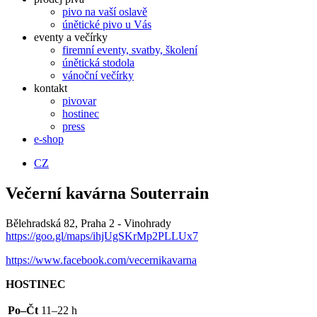
pivo na vaší oslavě
únětické pivo u Vás
eventy a večírky
firemní eventy, svatby, školení
únětická stodola
vánoční večírky
kontakt
pivovar
hostinec
press
e-shop
CZ
Večerní kavárna Souterrain
Bělehradská 82, Praha 2 - Vinohrady
https://goo.gl/maps/ihjUgSKrMp2PLLUx7
https://www.facebook.com/vecernikavarna
HOSTINEC
Po–Čt
11–22 h