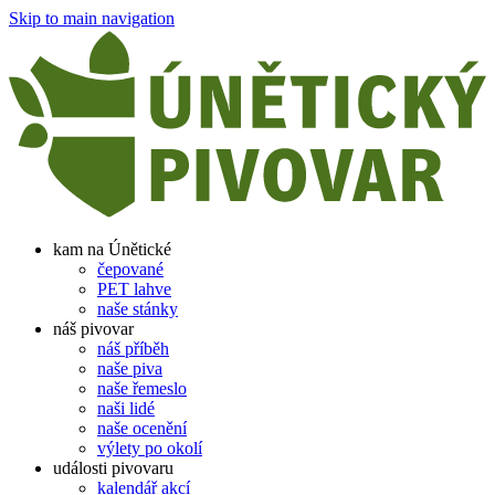
Skip to main navigation
kam na Únětické
čepované
PET lahve
naše stánky
náš pivovar
náš příběh
naše piva
naše řemeslo
naši lidé
naše ocenění
výlety po okolí
události pivovaru
kalendář akcí