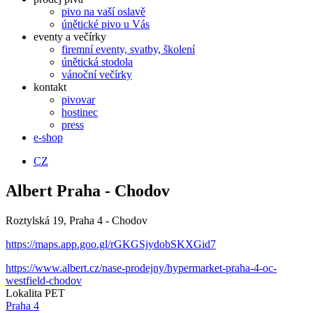
pivo na vaší oslavě
únětické pivo u Vás
eventy a večírky
firemní eventy, svatby, školení
únětická stodola
vánoční večírky
kontakt
pivovar
hostinec
press
e-shop
CZ
Albert Praha - Chodov
Roztylská 19, Praha 4 - Chodov
https://maps.app.goo.gl/rGKGSjydobSKXGid7
https://www.albert.cz/nase-prodejny/hypermarket-praha-4-oc-
westfield-chodov
Lokalita PET
Praha 4