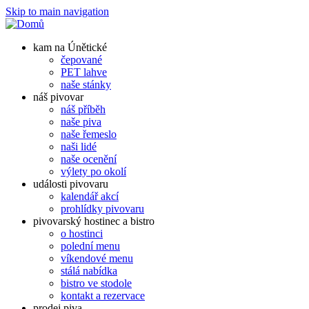
Skip to main navigation
kam na Únětické
čepované
PET lahve
naše stánky
náš pivovar
náš příběh
naše piva
naše řemeslo
naši lidé
naše ocenění
výlety po okolí
události pivovaru
kalendář akcí
prohlídky pivovaru
pivovarský hostinec a bistro
o hostinci
polední menu
víkendové menu
stálá nabídka
bistro ve stodole
kontakt a rezervace
prodej piva