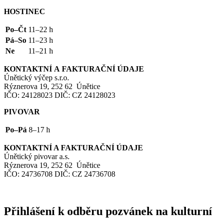
HOSTINEC
Po–Čt
11–22 h
Pá–So
11–23 h
Ne
11–21 h
KONTAKTNÍ
A
FAKTURAČNÍ
ÚDAJE
Únětický výčep s.r.o.
Rýznerova 19, 252 62 Únětice
IČO
: 24128023
DIČ
:
CZ
24128023
PIVOVAR
Po–Pá
8–17 h
KONTAKTNÍ
A
FAKTURAČNÍ
ÚDAJE
Únětický pivovar a.s.
Rýznerova 19, 252 62 Únětice
IČO
: 24736708
DIČ
:
CZ
24736708
Přihlášení k odběru pozvánek na kulturní