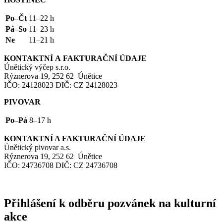
Po–Čt
11–22 h
Pá–So
11–23 h
Ne
11–21 h
KONTAKTNÍ
A
FAKTURAČNÍ
ÚDAJE
Únětický výčep s.r.o.
Rýznerova 19, 252 62 Únětice
IČO
: 24128023
DIČ
:
CZ
24128023
PIVOVAR
Po–Pá
8–17 h
KONTAKTNÍ
A
FAKTURAČNÍ
ÚDAJE
Únětický pivovar a.s.
Rýznerova 19, 252 62 Únětice
IČO
: 24736708
DIČ
:
CZ
24736708
Přihlášení k odběru pozvánek na kulturní
akce