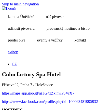
Skip to main navigation
kam na Únětické
náš pivovar
události pivovaru
pivovarský hostinec a bistro
prodej piva
eventy a večírky
kontakt
e-shop
CZ
Colorfactory Spa Hotel
Přístavní 2, Praha 7 - Holešovice
https://maps.app.goo.gl/rgTG4zZxjnwP8VrX7
https://www.facebook.com/profile.php?id=100063481995932
HOSTINEC