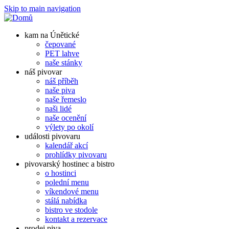
Skip to main navigation
kam na Únětické
čepované
PET lahve
naše stánky
náš pivovar
náš příběh
naše piva
naše řemeslo
naši lidé
naše ocenění
výlety po okolí
události pivovaru
kalendář akcí
prohlídky pivovaru
pivovarský hostinec a bistro
o hostinci
polední menu
víkendové menu
stálá nabídka
bistro ve stodole
kontakt a rezervace
prodej piva