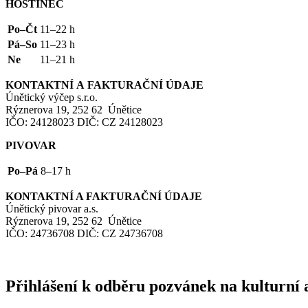
HOSTINEC
Po–Čt
11–22 h
Pá–So
11–23 h
Ne
11–21 h
KONTAKTNÍ
A
FAKTURAČNÍ
ÚDAJE
Únětický výčep s.r.o.
Rýznerova 19, 252 62 Únětice
IČO
: 24128023
DIČ
:
CZ
24128023
PIVOVAR
Po–Pá
8–17 h
KONTAKTNÍ
A
FAKTURAČNÍ
ÚDAJE
Únětický pivovar a.s.
Rýznerova 19, 252 62 Únětice
IČO
: 24736708
DIČ
:
CZ
24736708
Přihlášení k odběru pozvánek na kulturní 