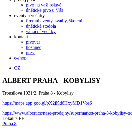
pivo na vaší oslavě
únětické pivo u Vás
eventy a večírky
firemní eventy, svatby, školení
únětická stodola
vánoční večírky
kontakt
pivovar
hostinec
press
e-shop
CZ
ALBERT PRAHA - KOBYLISY
Trousilova 1031/2, Praha 8 - Kobylisy
https://maps.app.goo.gl/pX2jKd6HxyMD1Vos6
https://www.albert.cz/nase-prodejny/supermarket-praha-8-kobylisy-tr
Lokalita PET
Praha 8