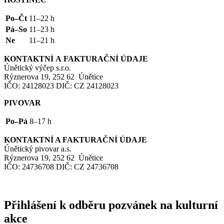
Po–Čt
11–22 h
Pá–So
11–23 h
Ne
11–21 h
KONTAKTNÍ
A
FAKTURAČNÍ
ÚDAJE
Únětický výčep s.r.o.
Rýznerova 19, 252 62 Únětice
IČO
: 24128023
DIČ
:
CZ
24128023
PIVOVAR
Po–Pá
8–17 h
KONTAKTNÍ
A
FAKTURAČNÍ
ÚDAJE
Únětický pivovar a.s.
Rýznerova 19, 252 62 Únětice
IČO
: 24736708
DIČ
:
CZ
24736708
Přihlášení k odběru pozvánek na kulturní
akce