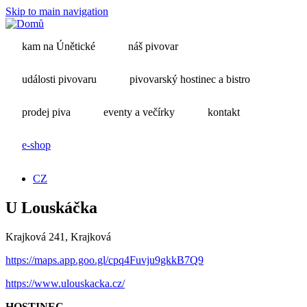
Skip to main navigation
kam na Únětické
náš pivovar
události pivovaru
pivovarský hostinec a bistro
prodej piva
eventy a večírky
kontakt
e-shop
CZ
U Louskáčka
Krajková 241, Krajková
https://maps.app.goo.gl/cpq4Fuvju9gkkB7Q9
https://www.ulouskacka.cz/
HOSTINEC