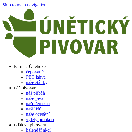
Skip to main navigation
kam na Únětické
čepované
PET lahve
naše stánky
náš pivovar
náš příběh
naše piva
naše řemeslo
naši lidé
naše ocenění
výlety po okolí
události pivovaru
kalendář akcí