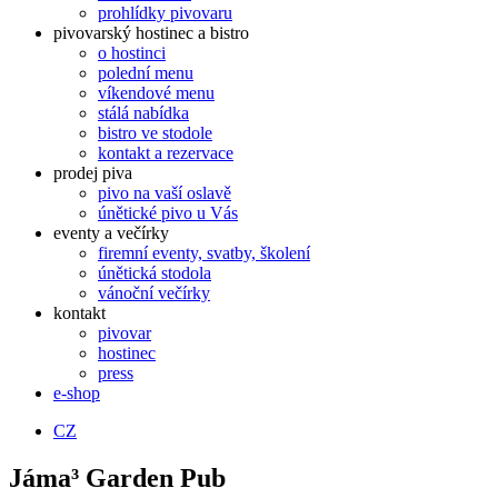
prohlídky pivovaru
pivovarský hostinec a bistro
o hostinci
polední menu
víkendové menu
stálá nabídka
bistro ve stodole
kontakt a rezervace
prodej piva
pivo na vaší oslavě
únětické pivo u Vás
eventy a večírky
firemní eventy, svatby, školení
únětická stodola
vánoční večírky
kontakt
pivovar
hostinec
press
e-shop
CZ
Jáma³ Garden Pub