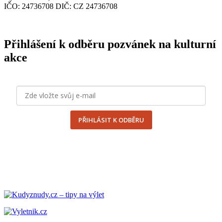
IČO
: 24736708
DIČ
:
CZ
24736708
Přihlášení k odběru pozvánek na kulturní
akce
PŘIHLÁSIT K ODBĚRU
odesláním formuláře souhlasím se
zpracováním osobních
údajů