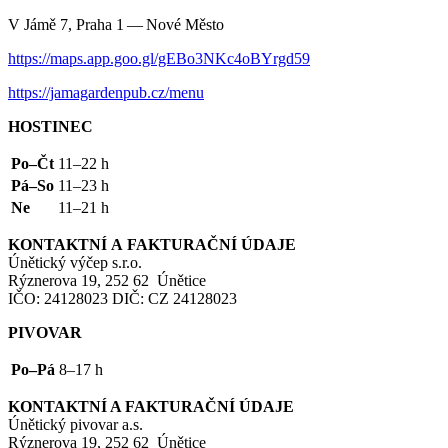
V Jámě 7, Praha 1 — Nové Město
https://maps.app.goo.gl/gEBo3NKc4oBYrgd59
https://jamagardenpub.cz/menu
HOSTINEC
Po–Čt
11–22 h
Pá–So
11–23 h
Ne
11–21 h
KONTAKTNÍ
A
FAKTURAČNÍ
ÚDAJE
Únětický výčep s.r.o.
Rýznerova 19, 252 62 Únětice
IČO
: 24128023
DIČ
:
CZ
24128023
PIVOVAR
Po–Pá
8–17 h
KONTAKTNÍ
A
FAKTURAČNÍ
ÚDAJE
Únětický pivovar a.s.
Rýznerova 19, 252 62 Únětice