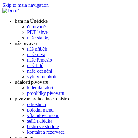
Skip to main navigation
kam na Únětické
čepované
PET lahve
naše stánky
náš pivovar
náš příběh
naše piva
naše řemeslo
naši lidé
naše ocenění
výlety po okolí
události pivovaru
kalendář akcí
prohlídky pivovaru
pivovarský hostinec a bistro
o hostinci
polední menu
víkendové menu
stálá nabídka
bistro ve stodole
kontakt a rezervace
prodej piva