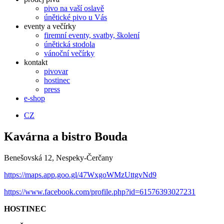
pivo na vaší oslavě
únětické pivo u Vás
eventy a večírky
firemní eventy, svatby, školení
únětická stodola
vánoční večírky
kontakt
pivovar
hostinec
press
e-shop
CZ
Kavárna a bistro Bouda
Benešovská 12, Nespeky-Čerčany
https://maps.app.goo.gl/47WxgoWMzUttgvNd9
https://www.facebook.com/profile.php?id=61576393027231
HOSTINEC