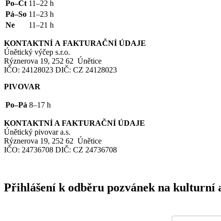
Po–Čt
11–22 h
Pá–So
11–23 h
Ne
11–21 h
KONTAKTNÍ
A
FAKTURAČNÍ
ÚDAJE
Únětický výčep s.r.o.
Rýznerova 19, 252 62 Únětice
IČO
: 24128023
DIČ
:
CZ
24128023
PIVOVAR
Po–Pá
8–17 h
KONTAKTNÍ
A
FAKTURAČNÍ
ÚDAJE
Únětický pivovar a.s.
Rýznerova 19, 252 62 Únětice
IČO
: 24736708
DIČ
:
CZ
24736708
Přihlášení k odběru pozvánek na kulturní 