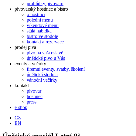
prohlídky pivovaru
pivovarský hostinec a bistro
o hostinci
polední menu
víkendové menu
stálá nabídka
bistro ve stodole
kontakt a rezervace
prodej piva
pivo na vaší oslavě
únětické pivo u Vás
eventy a večírky
firemní eventy, svatby, školení
únětická stodola
vánoční večírky
kontakt
pivovar
hostinec
press
e-shop
CZ
EN