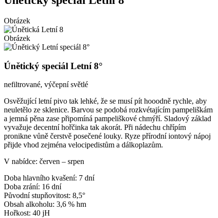
Únětický speciál Letní 8°
Obrázek
Obrázek
Únětický speciál Letní 8°
nefiltrované, výčepní světlé
Osvěžující letní pivo tak lehké, že se musí pít hooodně rychle, aby
neuletělo ze sklenice. Barvou se podobá rozkvétajícím pampeliškám
a jemná pěna zase připomíná pampeliškové chmýří. Sladový základ
vyvažuje decentní hořčinka tak akorát. Při nádechu chřípím
pronikne vůně čerstvě posečené louky. Ryze přírodní iontový nápoj
přijde vhod zejména velocipedistům a dálkoplazům.
V nabídce: červen – srpen
Doba hlavního kvašení: 7 dní
Doba zrání: 16 dní
Původní stupňovitost: 8,5°
Obsah alkoholu: 3,6 % hm
Hořkost: 40 jH