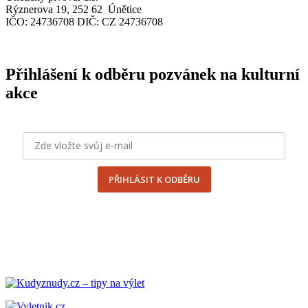
Rýznerova 19, 252 62 Únětice
IČO
: 24736708
DIČ
:
CZ
24736708
Přihlášení k odběru pozvánek na kulturní
akce
PŘIHLÁSIT K ODBĚRU
odesláním formuláře souhlasím se
zpracováním osobních
údajů