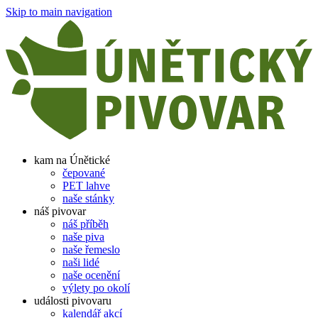
Skip to main navigation
kam na Únětické
čepované
PET lahve
naše stánky
náš pivovar
náš příběh
naše piva
naše řemeslo
naši lidé
naše ocenění
výlety po okolí
události pivovaru
kalendář akcí