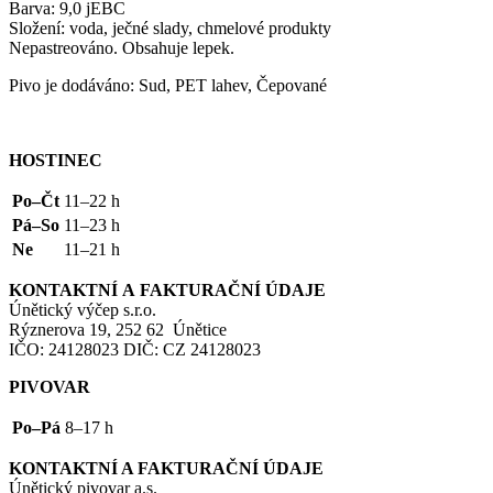
Barva: 9,0 jEBC
Složení: voda, ječné slady, chmelové produkty
Nepastreováno. Obsahuje lepek.
Pivo je dodáváno: Sud,
PET
lahev, Čepované
HOSTINEC
Po–Čt
11–22 h
Pá–So
11–23 h
Ne
11–21 h
KONTAKTNÍ
A
FAKTURAČNÍ
ÚDAJE
Únětický výčep s.r.o.
Rýznerova 19, 252 62 Únětice
IČO
: 24128023
DIČ
:
CZ
24128023
PIVOVAR
Po–Pá
8–17 h
KONTAKTNÍ
A
FAKTURAČNÍ
ÚDAJE
Únětický pivovar a.s.